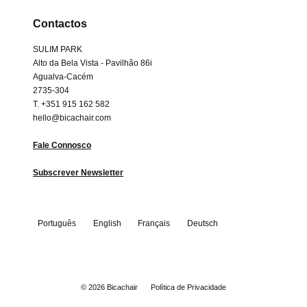
Contactos
SULIM PARK
Alto da Bela Vista - Pavilhão 86i
Agualva-Cacém
2735-304
T. +351 915 162 582
hello@bicachair.com
Fale Connosco
Subscrever Newsletter
Português
English
Français
Deutsch
Estrada de Paço d’Arcos, Alto da Bela Vista,
© 2026
Bicachair
Política de Privacidade
Urbanização SULIM.
Pavilhão 86-i , União das Freguesias do Cacém, São