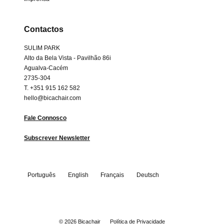
Contactos
SULIM PARK
Alto da Bela Vista - Pavilhão 86i
Agualva-Cacém
2735-304
T. +351 915 162 582
hello@bicachair.com
Fale Connosco
Subscrever Newsletter
Português
English
Français
Deutsch
Estrada de Paço d’Arcos, Alto da Bela Vista,
© 2026
Bicachair
Política de Privacidade