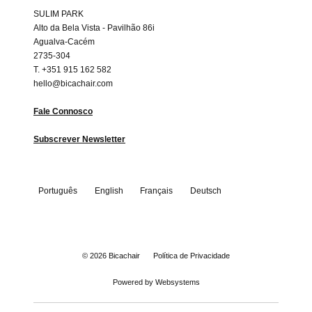
SULIM PARK
Alto da Bela Vista - Pavilhão 86i
Agualva-Cacém
2735-304
T. +351 915 162 582
hello@bicachair.com
Fale Connosco
Subscrever Newsletter
Português
English
Français
Deutsch
Estrada de Paço d’Arcos, Alto da Bela Vista,
© 2026
Bicachair
Política de Privacidade
Urbanização SULIM.
Pavilhão 86-i , União das Freguesias do Cacém, São
Powered by
Websystems
Marcos
Portugal
T:+351 918402724