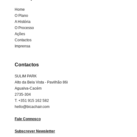
Home
O Plano
A História
O Processo
Ações
Contactos
Imprensa
Contactos
SULIM PARK
Alto da Bela Vista - Pavilhão 86i
Agualva-Cacém
2735-304
T. +351 915 162 582
hello@bicachair.com
Fale Connosco
Subscrever Newsletter