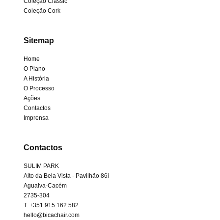
Coleção Classic
Coleção Cork
Sitemap
Home
O Plano
A História
O Processo
Ações
Contactos
Imprensa
Contactos
SULIM PARK
Alto da Bela Vista - Pavilhão 86i
Agualva-Cacém
2735-304
T. +351 915 162 582
hello@bicachair.com