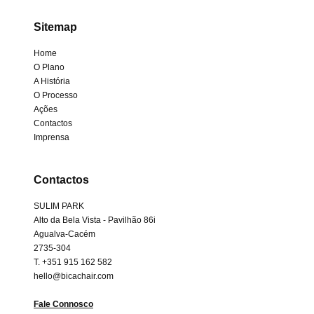
Sitemap
Home
O Plano
A História
O Processo
Ações
Contactos
Imprensa
Contactos
SULIM PARK
Alto da Bela Vista - Pavilhão 86i
Agualva-Cacém
2735-304
T. +351 915 162 582
hello@bicachair.com
Fale Connosco